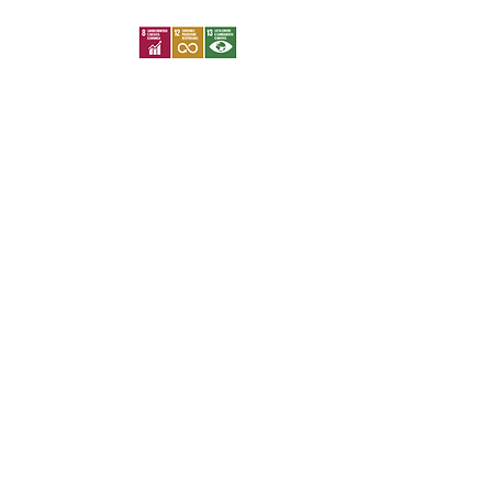
HOME
Servizi
Email:
info@khimera.it
Chi siamo
Via Giovanni Paolo II, 132
Università di Salerno
Edificio L7 int 007
84084 Fisciano (SA)
CONTATTI
Nome
Cognome
Email